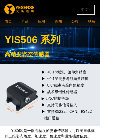
中文
ꀅ
首页
产品
应用
新闻
公司
联系
YIS506 系列
高精度姿态传感器
▶ <0.1°横滚、俯仰角精度
▶ <0.15°无参考航向角精度
▶ 0.8°磁参考航向角精度
▶ 战术级惯性传感器
▶ IP67防护等级
▶ 支持同步信号输入
▶ 支持RS232、CAN、RS422
接口通信
YIS506是一款高精度的姿态传感器，可以测量载体
的三维姿态角度、加速度、角速度和磁场强度信息。