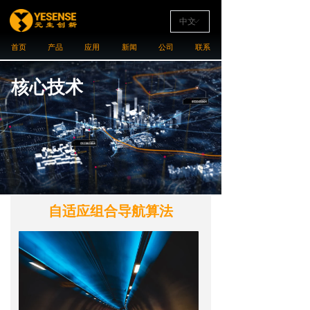
中文
ꀅ
首页
产品
应用
新闻
公司
联系
核心技术
自适应组合导航算法