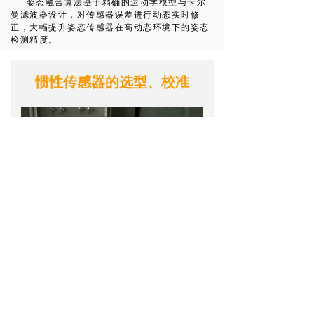
姿态融合算法基于精确的运动学模型与卡尔
曼滤波器设计，对传感器误差进行动态实时修
正，大幅提升姿态传感器在高动态环境下的姿态
检测精度。
惯性传感器的选型、校准
拥有丰富的惯性器件设计制造经验和标
准化的评估流程，能够根据不同应用场景匹
配最优的惯性器件集成方案。凭借专业的惯
性器件批量测试标定校准设备和系统，针对
不同惯性传感器的误差特性，能够实现多种
误差的精确标定校准，进而提高惯性器件的